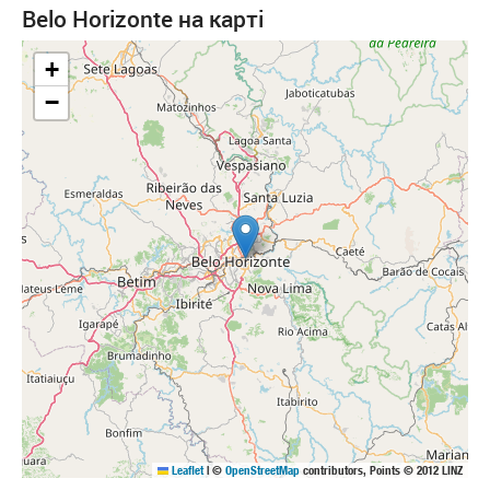
Belo Horizonte на карті
+
−
Leaflet
|
©
OpenStreetMap
contributors, Points © 2012 LINZ