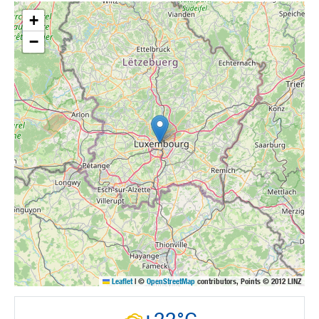
+
−
Leaflet
|
©
OpenStreetMap
contributors, Points © 2012 LINZ