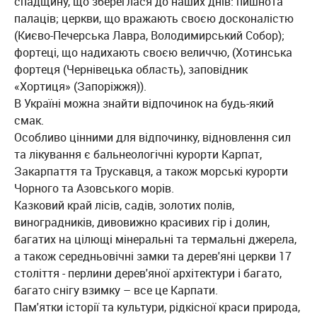
спадщину, що збереглася до наших днів: пишнота
палаців; церкви, що вражають своєю досконалістю
(Києво-Печерська Лавра, Володимирський Собор);
фортеці, що надихають своєю величчю, (Хотинська
фортеця (Чернівецька область), заповідник
«Хортиця» (Запоріжжя)).
В Україні можна знайти відпочинок на будь-який
смак.
Особливо цінними для відпочинку, відновлення сил
та лікування є бальнеологічні курорти Карпат,
Закарпаття та Трускавця, а також морські курорти
Чорного та Азовського морів.
Казковий край лісів, садів, золотих полів,
виноградників, дивовижно красивих гір і долин,
багатих на цілющі мінеральні та термальні джерела,
а також середньовічні замки та дерев'яні церкви 17
століття - перлини дерев'яної архітектури і багато,
багато снігу взимку – все це Карпати.
Пам'ятки історії та культури, рідкісної краси природа,