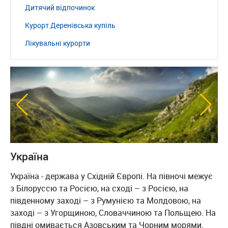
Дитячий відпочинок
Курорт Деренівська купіль
Лікувальні курорти
Україна
Україна - держава у Східній Європі. На півночі межує
з Білоруссю та Росією, на сході – з Росією, на
південному заході – з Румунією та Молдовою, на
заході – з Угорщиною, Словаччиною та Польщею. На
півдні омивається Азовським та Чорним морями.