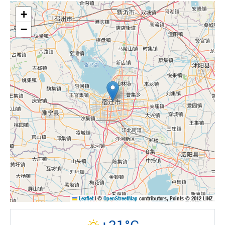
+
−
Leaflet
|
©
OpenStreetMap
contributors, Points © 2012 LINZ