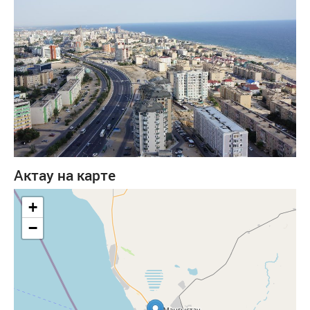
Актау на карте
+
−