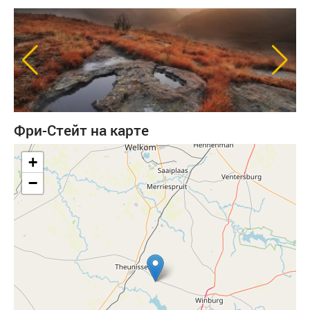
Фри-Стейт на карте
+
−