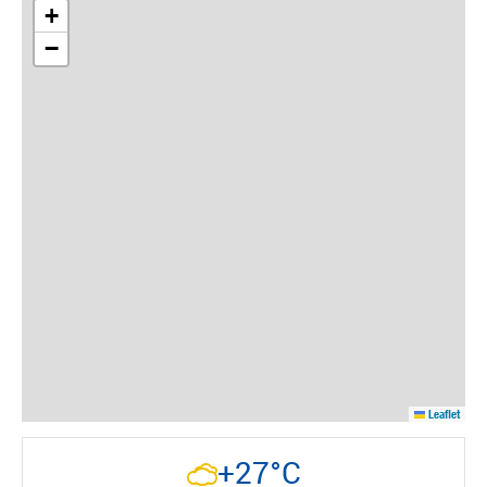
+
−
Leaflet
+27°C