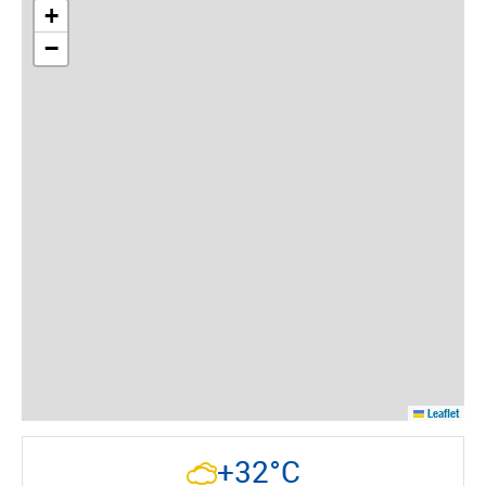
+
−
Leaflet
+32°C