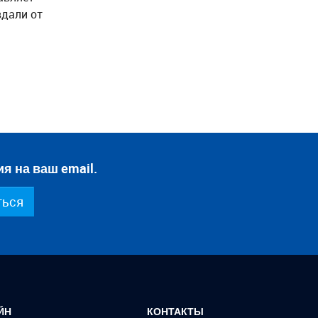
вдали от
я на ваш email.
ться
ЙН
КОНТАКТЫ