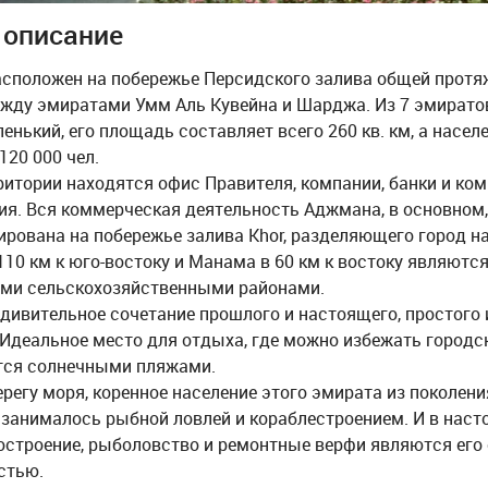
 описание
сположен на побережье Персидского залива общей прот
между эмиратами Умм Аль Кувейна и Шарджа. Из 7 эмирато
нький, его площадь составляет всего 260 кв. км, а насел
120 000 чел.
рритории находятся офис Правителя, компании, банки и ко
ия. Вся коммерческая деятельность Аджмана, в основном,
рована на побережье залива Khor, разделяющего город на
10 км к юго-востоку и Манама в 60 км к востоку являютс
ми сельскохозяйственными районами.
удивительное сочетание прошлого и настоящего, простого 
 Идеальное место для отдыха, где можно избежать городс
тся солнечными пляжами.
регу моря, коренное население этого эмирата из поколени
 занималось рыбной ловлей и кораблестроением. И в наст
остроение, рыболовство и ремонтные верфи являются его
стью.