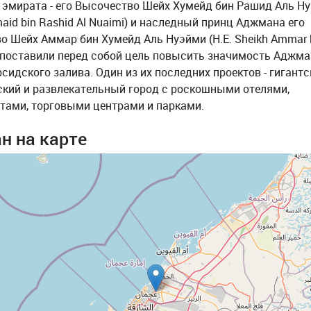
 эмирата - его Высочество Шейх Хумейд бин Рашид Аль Ну
aid bin Rashid Al Nuaimi) и наследный принц Аджмана его
о Шейх Аммар бин Хумейд Аль Нуэйми (H.E. Sheikh Ammar 
), поставили перед собой цель повысить значимость Аджма
сидского залива. Один из их последних проектов - гигантс
ский и развлекательный город с роскошными отелями,
тами, торговыми центрами и парками.
н на карте