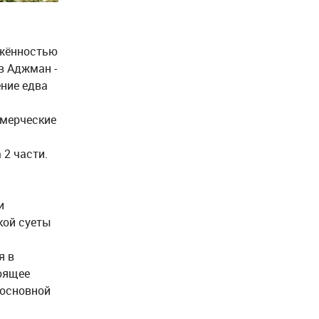
яжённостью
в Аджман -
ение едва
ммерческие
 2 части.
я
и
кой суеты
я в
оящее
 основной