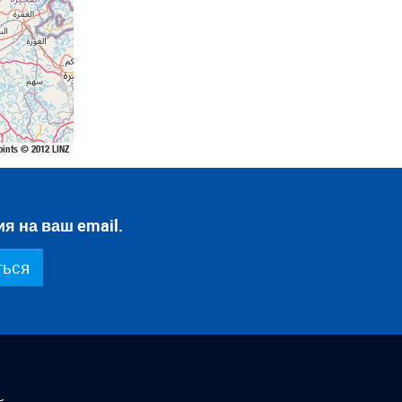
oints © 2012 LINZ
я на ваш email.
ться