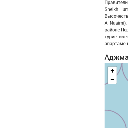
Правители
Sheikh Hum
Высочеств
Al Nuaimi
районе Пер
туристиче
апартамен
Аджма
+
−