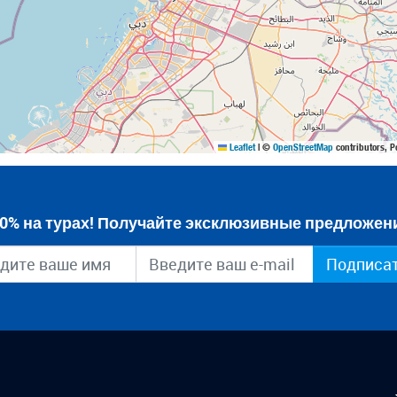
Leaflet
|
©
OpenStreetMap
contributors, P
0% на турах! Получайте эксклюзивные предложени
Подписа