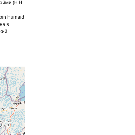
эйми (H.H.
bin Humaid
на в
кий