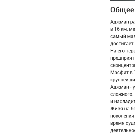
Общее
Аджман ра
в 16 км, 
самый мале
достигает 
На его те
предприят
сконцентри
Масфит в 1
крупнейши
Аджман - 
сложного.
и наслади
Живя на бе
поколения
время суд
деятельно