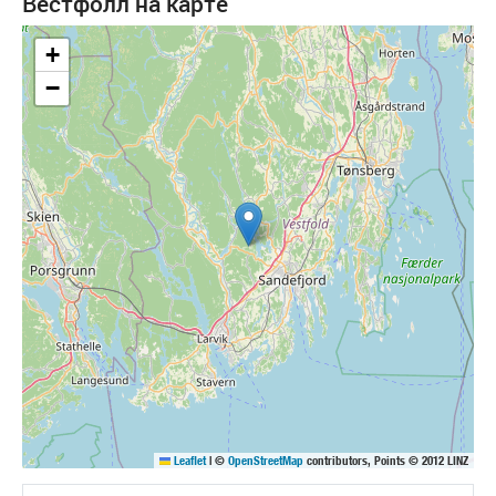
Вестфолл на карте
+
−
Leaflet
|
©
OpenStreetMap
contributors, Points © 2012 LINZ