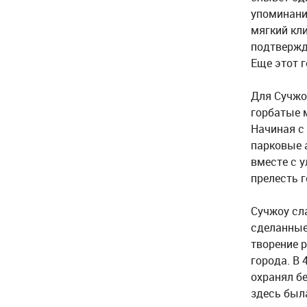
упоминание
мягкий кл
подтвержд
Еще этот 
Для Сучжо
горбатые м
Начиная с
парковые 
вместе с 
прелесть г
Сучжоу сл
сделанные
творение 
города. В 
охранял бе
здесь был