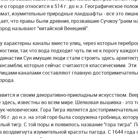
 о городе относится к 514 г. до н.э. Географическое полож
имат, изумительные природные ландшафты - все это лишн
ает, что правы были древние, прозвавшие Сучжоу "раем на
город называют "китайской Венецией".
у характерны каналы вместо улиц, через которые перебр
остики, так что вода подходит чуть ли не к порогу каждог
 династии Сун имущие люди стали строить здесь архитект
ансамбли, которые сейчас считаются классическими. Эти
улицами-каналами составляют главную достопримечатель
орода.
авится и своим декоративно-прикладным искусством. Вее
 здесь, известны во всем мире. Шелковая вышивка - это 
рук человеческих. Гора Тигра является достопримечатель
496 г. до н.э. на этой горе была сооружена гробница, котор
лый тигр. С той поры и появилось название "гора тигра". 
а воздвигнута изумительной красоты пагода. С 1644 года 