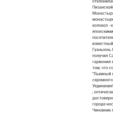
отклонилас
Пизанской
Монастырь
монастыре
колокол - 
японскими
посетител
известный
Гуаньюнь.
получил Са
гармония 
том, что 
"Львиный 
скромного
Уединения
, оптическ
достоверн
городе но
Чиновник л