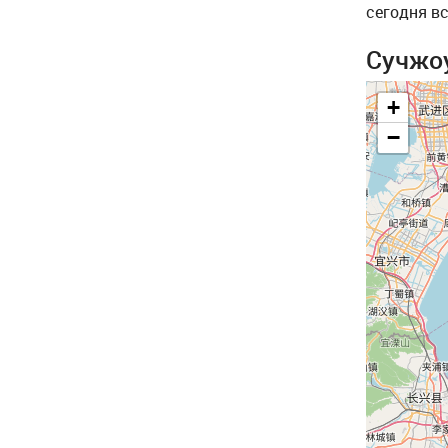
сегодня в
Сучжоу
+
−