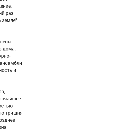
ение,
ий раз
 земле".
ошены
о дома.
урно-
 ансамбли
ность и
ра,
тончайшее
ностью
ую три дня
Позднее
она