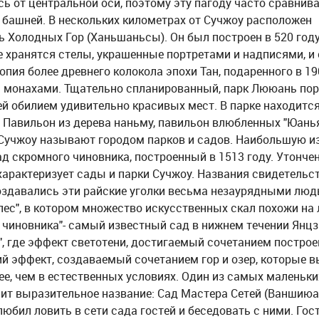
ь от центральной оси, поэтому эту пагоду часто сравнив
 башней. В нескольких километрах от Сучжоу расположен
 Холодных Гор (Ханьшаньсы). Он был построен в 520 году
 хранятся стелы, украшенные портретами и надписями, и
копия более древнего колокола эпохи Тан, подаренного в 190
 монахами. Тщательно спланированный, парк Лююань по
ей обилием удивительно красивых мест. В парке находитс
 Павильон из дерева наньму, павильон влюбленных "Юанья
Сучжоу называют городом парков и садов. Наибольшую и
д скромного чиновника, построенный в 1513 году. Утонче
характеризует сады и парки Сучжоу. Названия свидетельс
создавались эти райские уголки весьма незаурядными люд
лес", в котором множество искусственных скал похожи на 
 чиновника"- самый известный сад в нижнем течении Янцзы
", где эффект светотени, достигаемый сочетанием построе
ий эффект, создаваемый сочетанием гор и озер, которые 
ее, чем в естественных условиях. Один из самых маленьки
сит выразительное название: Сад Мастера Сетей (Ваншиюа
юбил ловить в сети сада гостей и беседовать с ними. Гост