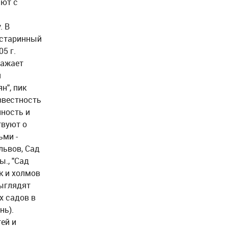
ают с
. В
 старинный
5 г.
ражает
я
н", пик
звестность
нность и
твуют о
ьми -
львов, Сад
., "Сад
к и холмов
выглядят
х садов в
нь).
ей и