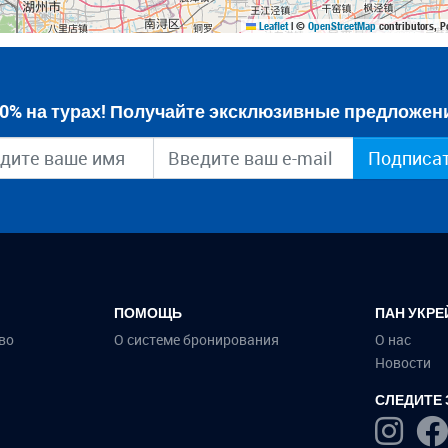
Leaflet
|
©
OpenStreetMap
contributors, P
0% на турах! Получайте эксклюзивные предложени
Подписа
ПОМОЩЬ
ПАН УКРЕ
во
О системе бронирования
О нас
Новости
СЛЕДИТЕ