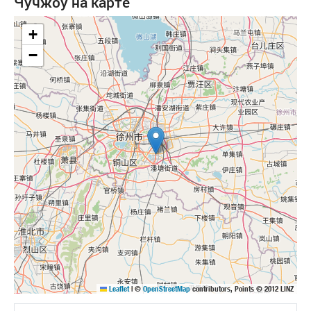
Чучжоу на карте
+
−
Leaflet
|
©
OpenStreetMap
contributors, Points © 2012 LINZ