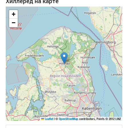
Хиллерёд на карте
+
−
Leaflet
|
©
OpenStreetMap
contributors, Points © 2012 LINZ